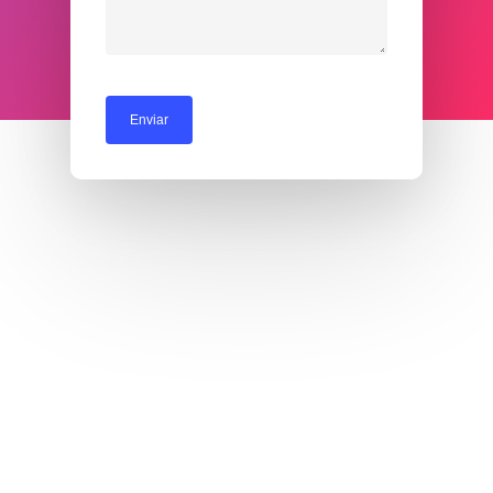
Curioseando Ando
Un Café con Fe
La Cueva de Adulam