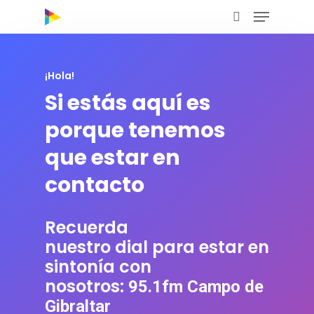
¡Hola!
Hit enter to search or ESC to close
Si estás aquí es
porque tenemos
que estar en
contacto
Recuerda
nuestro dial para estar en
sintonía con
nosotros:
95.1fm Campo de
Gibraltar