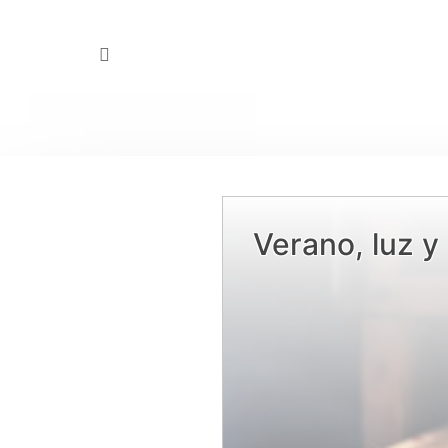
Hit enter to search or ESC to close